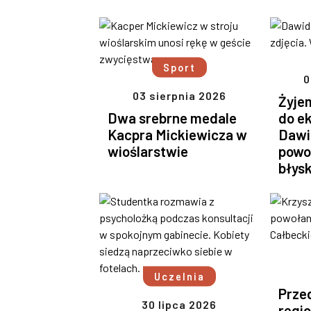
Sport
0
03 sierpnia 2026
Żyje
Dwa srebrne medale
do e
Kacpra Mickiewicza w
Dawi
wioślarstwie
powo
błys
Uczelnia
Prze
30 lipca 2026
regi