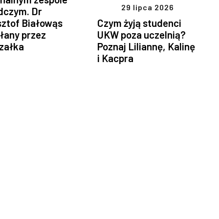
29 lipca 2026
dczym. Dr
sztof Białowąs
Czym żyją studenci
łany przez
UKW poza uczelnią?
załka
Poznaj Liliannę, Kalinę
i Kacpra
stępna