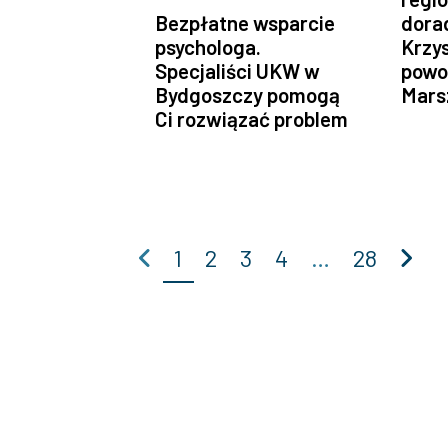
Bezpłatne wsparcie
dora
psychologa.
Krzy
Specjaliści UKW w
powo
Bydgoszczy pomogą
Mars
Ci rozwiązać problem
Poprzednia
Na
1
2
3
4
…
28