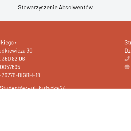
Stowarzyszenie Absolwentów
kiego •
St
hodkiewicza 30
Dz
2 360 82 06
40057695
-26776-BIGBH-18
a Studentów •
ul. Łużycka 24
zytania (ETR)