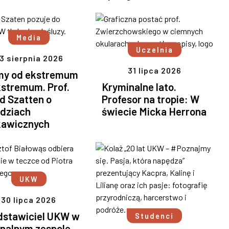
Media
Uczelnia
3 sierpnia 2026
31 lipca 2026
my od ekstremum
kstremum. Prof.
Kryminalne lato.
d Szatten o
Profesor na tropie: W
dziach
świecie Micka Herrona
kawicznych
UKW
30 lipca 2026
dstawiciel UKW w
Studenci
onalnym zespole