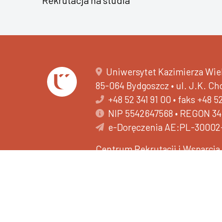
Uniwersytet Kazimierza Wiel
85-064 Bydgoszcz • ul. J.K. C
+48 52 341 91 00
•
faks +48 5
NIP 5542647568 • REGON 3
e-Doręczenia AE:PL-30002
Centrum Rekrutacji i Wsparci
+48 52 389 28 11
502 593 516
Deklaracja dostępności
O nas - tekst łatwy do przec