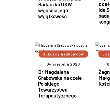
z cał
Badaczka UKW
Ida S
wyjaśnia jego
bada
wyjątkowość
kong
Sukcesy naukowców
Ost
04 sierpnia 2026
0
Dr Magdalena
Żegn
Grabowska na czele
Małg
Polskiego
Kośc
Towarzystwa
Terapeutycznego