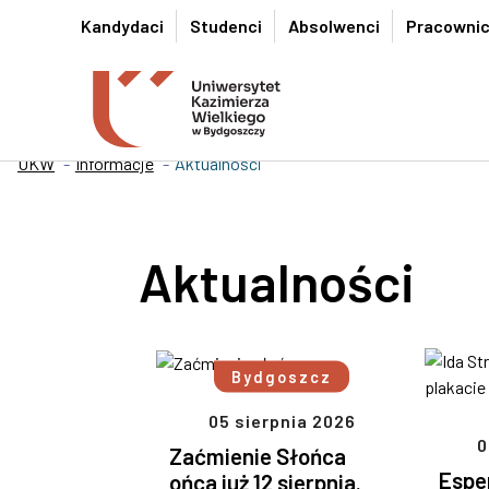
Przejdź do wyszukiwarki
Przejdź do treści
Przejdź do stopki - Kontakt
Kandydaci
Studenci
Absolwenci
Pracowni
UKW
Informacje
Aktualności
Aktualności
Bydgoszcz
05 sierpnia 2026
0
Zaćmienie Słońca
Esper
ońca już 12 sierpnia.