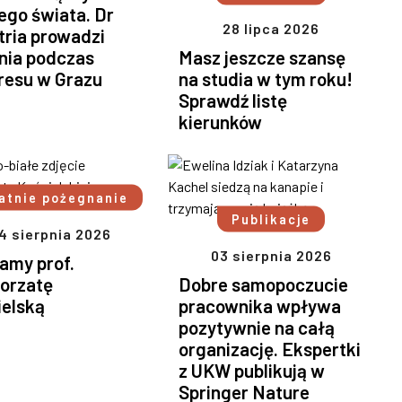
ego świata. Dr
28 lipca 2026
tria prowadzi
nia podczas
Masz jeszcze szansę
resu w Grazu
na studia w tym roku!
Sprawdź listę
kierunków
atnie pożegnanie
Publikacje
4 sierpnia 2026
03 sierpnia 2026
amy prof.
orzatę
Dobre samopoczucie
ielską
pracownika wpływa
pozytywnie na całą
organizację. Ekspertki
z UKW publikują w
Springer Nature