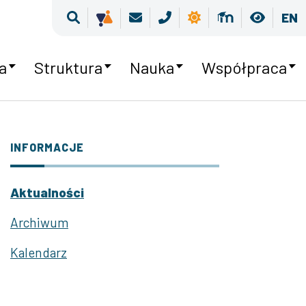
Wyszukiwarka
Kultura równości
Poczta
Kontakt
Pogoda
Moodle
Wersja
EN
a
Struktura
Nauka
Współpraca
INFORMACJE
Aktualności
Archiwum
Kalendarz