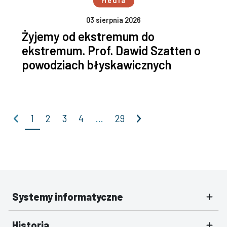
Media
03 sierpnia 2026
Żyjemy od ekstremum do
ekstremum. Prof. Dawid Szatten o
powodziach błyskawicznych
Poprzednia
Następna
1
2
3
4
…
29
Systemy informatyczne
Historia