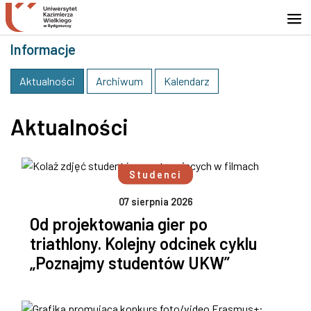
Przejdź do wyszukiwarki
Przejdź do treści
Przejdź do stopki - Kontakt
Informacje
Aktualności
Archiwum
Kalendarz
Aktualności
Studenci
07 sierpnia 2026
Od projektowania gier po
triathlony. Kolejny odcinek cyklu
„Poznajmy studentów UKW”