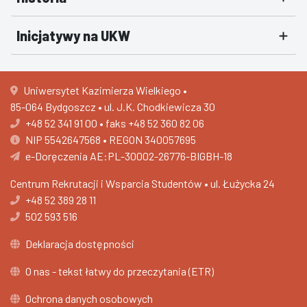
Inicjatywy na UKW
Uniwersytet Kazimierza Wielkiego •
85-064 Bydgoszcz • ul. J.K. Chodkiewicza 30
+48 52 341 91 00
•
faks +48 52 360 82 06
NIP 5542647568 • REGON 340057695
e-Doręczenia AE:PL-30002-26776-BIGBH-18
Centrum Rekrutacji i Wsparcia Studentów •
ul. Łużycka 24
+48 52 389 28 11
502 593 516
Deklaracja dostępności
O nas - tekst łatwy do przeczytania (ETR)
Ochrona danych osobowych