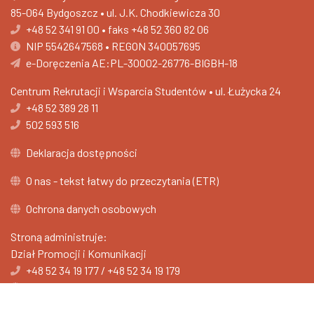
85-064 Bydgoszcz • ul. J.K. Chodkiewicza 30
+48 52 341 91 00
•
faks +48 52 360 82 06
NIP 5542647568 • REGON 340057695
e-Doręczenia AE:PL-30002-26776-BIGBH-18
Centrum Rekrutacji i Wsparcia Studentów •
ul. Łużycka 24
+48 52 389 28 11
502 593 516
Deklaracja dostępności
O nas - tekst łatwy do przeczytania (ETR)
Ochrona danych osobowych
Stroną administruje:
Dział Promocji i Komunikacji
+48 52 34 19 177
/
+48 52 34 19 179
promocja.ukw.edu.pl