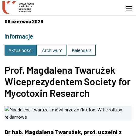
Przejdź do wyszukiwarki
Przejdź do treści
Przejdź do stopki - Kontakt
08 czerwca 2026
Informacje
Aktualności
Archiwum
Kalendarz
Prof. Magdalena Twarużek
Wiceprezydentem Society for
Mycotoxin Research
Dr hab. Magdalena Twarużek, prof. uczelni z