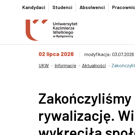
Przejdź do wyszukiwarki
Przejdź do treści
Przejdź do stopki - Kontakt
Kandydaci
Studenci
Absolwenci
Pracowni
02 lipca 2026
modyfikacja: 03.07.2026 
UKW
Informacje
Aktualności
Zakończyli
Zakończyliśmy
rywalizację. Wi
wykręciła spo