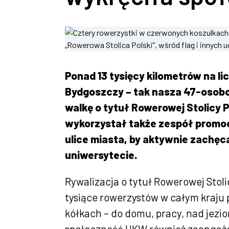
Ponad 13 tysięcy kilometrów na li
Bydgoszczy – tak nasza 47-osob
walkę o tytuł Rowerowej Stolicy P
wykorzystał także zespół promoc
ulice miasta, by aktywnie zachę
uniwersytecie.
Rywalizacja o tytuł Rowerowej Stoli
tysiące rowerzystów w całym kraju 
kółkach – do domu, pracy, nad jezi
społeczność UKW również zaangażow