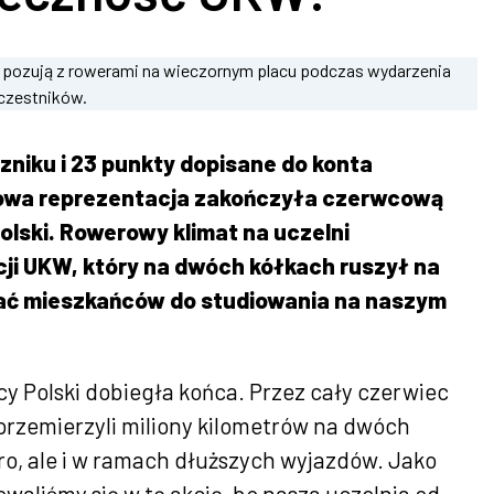
czniku i 23 punkty dopisane do konta
owa reprezentacja zakończyła czerwcową
olski. Rowerowy klimat na uczelni
ji UKW, który na dwóch kółkach ruszył na
cać mieszkańców do studiowania na naszym
cy Polski dobiegła końca. Przez cały czerwiec
przemierzyli miliony kilometrów na dwóch
oro, ale i w ramach dłuższych wyjazdów. Jako
aliśmy się w tę akcję, bo nasza uczelnia od