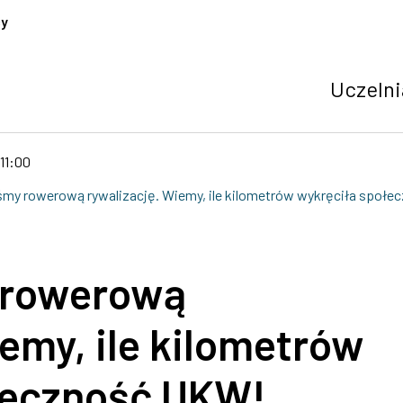
cy
Uczelni
11:00
śmy rowerową rywalizację. Wiemy, ile kilometrów wykręciła społ
 rowerową
emy, ile kilometrów
łeczność UKW!