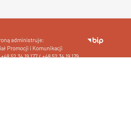
roną administruje:
iał Promocji i Komunikacji
+48 52 34 19 177
/
+48 52 34 19 179
promocja.ukw.edu.pl