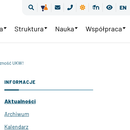
Wyszukiwarka
Kultura równości
Poczta
Kontakt
Pogoda
Moodle
Wersja
EN
a
Struktura
Nauka
Współpraca
eczność UKW!
INFORMACJE
Aktualności
Archiwum
Kalendarz