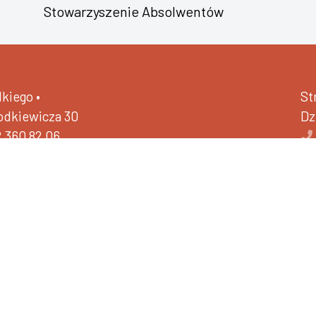
Stowarzyszenie Absolwentów
kiego •
St
hodkiewicza 30
Dz
2 360 82 06
40057695
-26776-BIGBH-18
a Studentów •
ul. Łużycka 24
zytania (ETR)