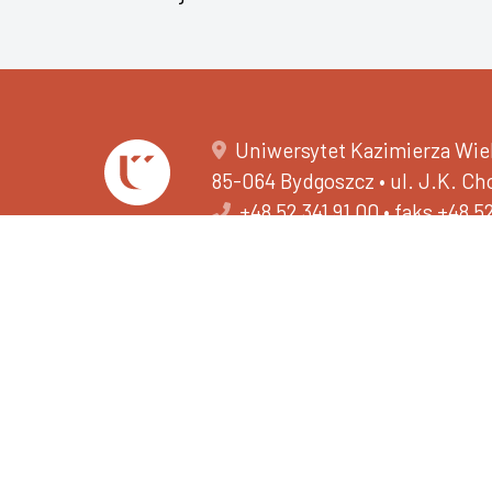
Uniwersytet Kazimierza Wiel
85-064 Bydgoszcz • ul. J.K. C
+48 52 341 91 00
•
faks +48 5
NIP 5542647568 • REGON 3
e-Doręczenia AE:PL-30002
Centrum Rekrutacji i Wsparci
+48 52 389 28 11
502 593 516
Deklaracja dostępności
O nas - tekst łatwy do przec