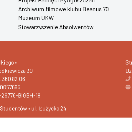
Archiwum filmowe klubu Beanus 70
Muzeum UKW
Stowarzyszenie Absolwentów
kiego •
St
hodkiewicza 30
Dz
2 360 82 06
40057695
-26776-BIGBH-18
a Studentów •
ul. Łużycka 24