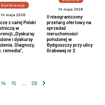
Konferencje
14 maja 2026
14 maja 2026
II nieograniczony
ze z całej Polski
przetarg ofertowy na
stniczą w
sprzedaż
rencji „Dyskursy
nieruchomości
żone i dyskursy
położonej w
żenia. Diagnozy,
Bydgoszczy przy ulicy
, remedia”,
Grabowej nr 2
Następna
14
15
…
29