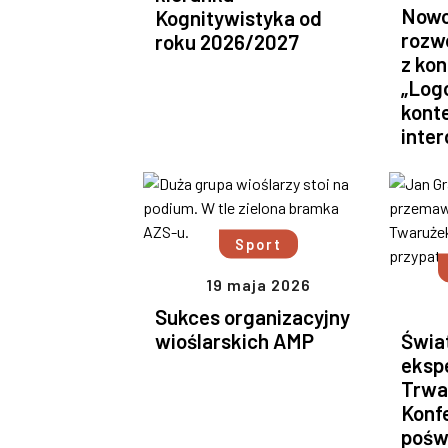
Nowo
Kognitywistyka od
rozwó
roku 2026/2027
z kon
„Log
kont
inter
Sport
19 maja 2026
Sukces organizacyjny
wioślarskich AMP
Świa
eksp
Trwa
Konf
pośw