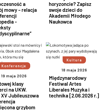
czesność a
horyzoncie? Zapisz
j mowy – relacja
swoje dzieci do
ferencji
Akademii Młodego
opedia -
Naukowca
eksty
dyscyplinarne”
Kultura
Konferencje
18 maja 2026
19 maja 2026
Międzynarodowy
towej klasy
Festiwal Artes
erci na UKW.
Liberales Muzyka i
 XV Jubileuszowa
technika [2.06.2026 r.]
erencja
ięcona grzybom