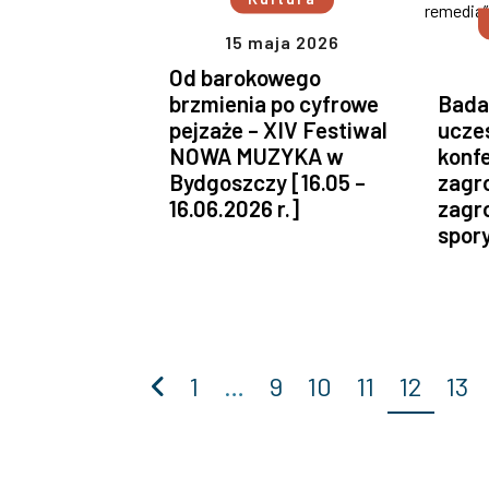
15 maja 2026
Od barokowego
brzmienia po cyfrowe
Badac
pejzaże – XIV Festiwal
ucze
NOWA MUZYKA w
konfe
Bydgoszczy [16.05 –
zagro
16.06.2026 r.]
zagro
spory
Poprzednia
1
…
9
10
11
12
13