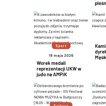
pleś
Kami
Sport
dyre
18 maja 2026
Męsk
Worek medali
reprezentacji UKW w
judo na AMPiK
Kultura