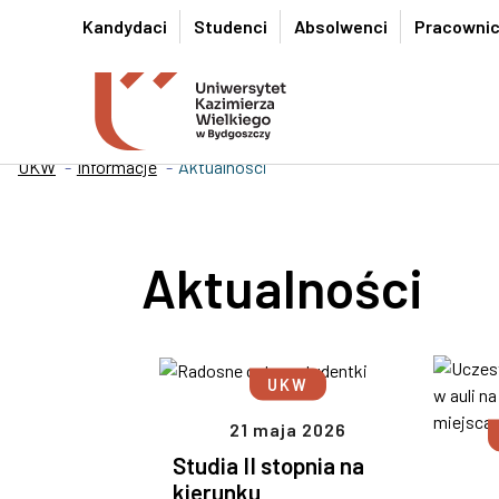
Przejdź do wyszukiwarki
Przejdź do treści
Przejdź do stopki - Kontakt
Kandydaci
Studenci
Absolwenci
Pracowni
UKW
Informacje
Aktualności
Aktualności
UKW
21 maja 2026
Studia II stopnia na
kierunku