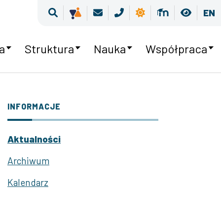
Wyszukiwarka
Kultura równości
Poczta
Kontakt
Pogoda
Moodle
Wersja
EN
a
Struktura
Nauka
Współpraca
INFORMACJE
Aktualności
Archiwum
Kalendarz