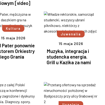
niowym [video]
Kultura
Juwenalia
15 maja 2026
15 maja 2026
l Pater ponownie
ktorem Orkiestry
Muzyka, integracja i
iego Grania
studencka energia.
Grill u Kazika za nami
Uczelnia