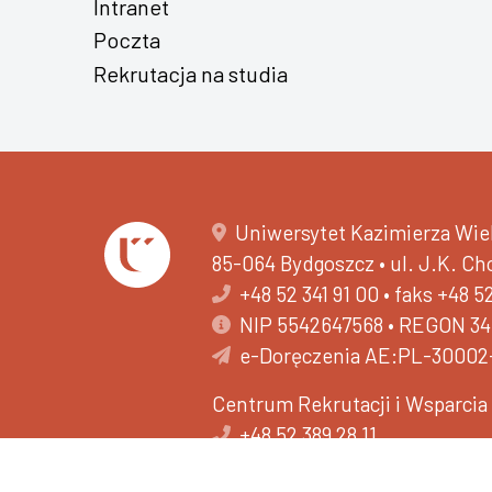
Intranet
Poczta
Rekrutacja na studia
Uniwersytet Kazimierza Wiel
85-064 Bydgoszcz • ul. J.K. C
+48 52 341 91 00
•
faks +48 5
NIP 5542647568 • REGON 3
e-Doręczenia AE:PL-30002
Centrum Rekrutacji i Wsparci
+48 52 389 28 11
502 593 516