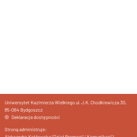
Uniwersytet Kazimierza Wielkiego ul. J.K. Chodkiewicza 30,
85-064 Bydgoszcz
Deklaracja dostępności
Stroną administruje:
Aleksandra Kotłowska (Dział Promocji i Komunikacji)