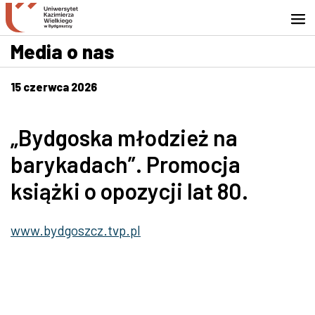
Przejdź do wyszukiwarki
Przejdź do treści
Przejdź do stopki - Kontakt
Media o nas
15 czerwca 2026
„Bydgoska młodzież na
barykadach”. Promocja
książki o opozycji lat 80.
www.bydgoszcz.tvp.pl