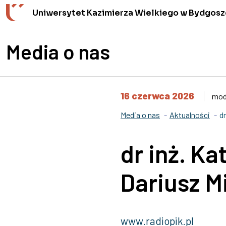
Przejdź do wyszukiwarki
Przejdź do treści
Przejdź do stopki - Kontakt
Uniwersytet Kazimierza Wielkiego w Bydgosz
Media o nas
16 czerwca 2026
mod
Media o nas
Aktualności
d
dr inż. Ka
Dariusz M
www.radiopik.pl