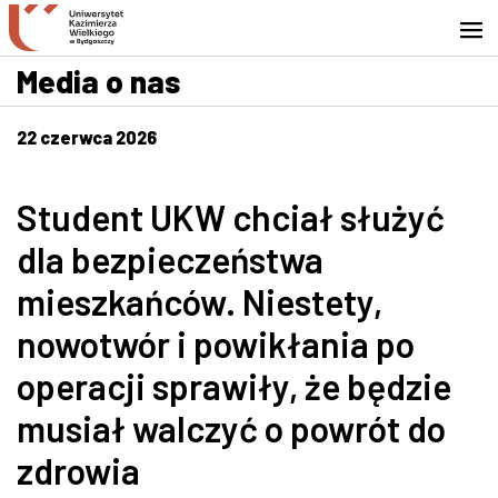
Przejdź do wyszukiwarki
Przejdź do treści
Przejdź do stopki - Kontakt
Media o nas
22 czerwca 2026
Student UKW chciał służyć
dla bezpieczeństwa
mieszkańców. Niestety,
nowotwór i powikłania po
operacji sprawiły, że będzie
musiał walczyć o powrót do
zdrowia