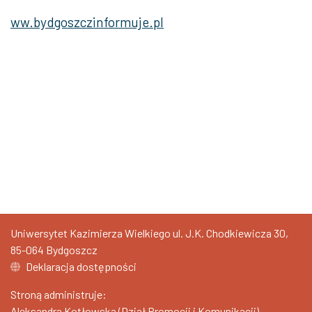
ww.bydgoszczinformuje.pl
Uniwersytet Kazimierza Wielkiego ul. J.K. Chodkiewicza 30,
85-064 Bydgoszcz
Deklaracja dostępności
Stroną administruje:
Aleksandra Kotłowska (Dział Promocji i Komunikacji)