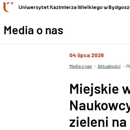
Przejdź do wyszukiwarki
Przejdź do treści
Przejdź do stopki - Kontakt
Uniwersytet Kazimierza Wielkiego w Bydgosz
Media o nas
04 lipca 2026
Media o nas
Aktualności
M
Miejskie 
Naukowcy
zieleni na