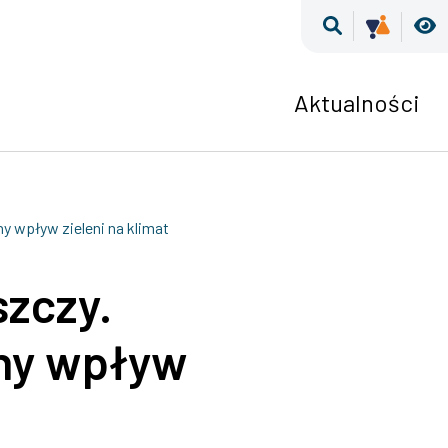
Wyszukiwar
Kultur
W
Aktualności
 wpływ zieleni na klimat
szczy.
ny wpływ