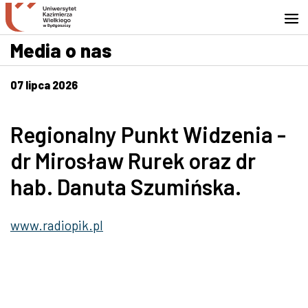
Przejdź do wyszukiwarki
Przejdź do treści
Przejdź do stopki - Kontakt
Media o nas
07 lipca 2026
Regionalny Punkt Widzenia -
dr Mirosław Rurek oraz dr
hab. Danuta Szumińska.
www.radiopik.pl