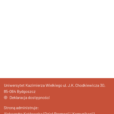
Uniwersytet Kazimierza Wielkiego ul. J.K. Chodkiewicza 30,
85-064 Bydgoszcz
Deklaracja dostępności
Stroną administruje:
Aleksandra Kotłowska (Dział Promocji i Komunikacji)