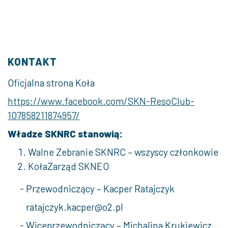
KONTAKT
Oficjalna strona Koła
https://www.facebook.com/SKN-ResoClub-
107858211874957/
Władze SKNRC stanowią:
Walne Zebranie SKNRC – wszyscy członkowie
Koła
Zarząd SKNEO
- Przewodniczący – Kacper Ratajczyk
ratajczyk.kacper@o2.pl
- Wiceprzewodniczący – Michalina Krukiewicz