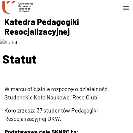
Przejdź do wyszukiwarki
Przejdź do treści
Przejdź do stopki - Kontakt
Katedra Pedagogiki
Resocjalizacyjnej
Statut
W marcu oficjalnie rozpoczęło działalność
Studenckie Koło Naukowe "Reso Club"
Koło zrzesza 37 studentów Pedagogiki
Resocjalizacyjnej UKW.
Podstawowe cele SKNRC to: