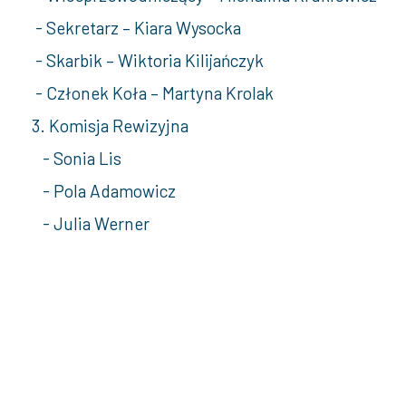
- Sekretarz – Kiara Wysocka
- Skarbik – Wiktoria Kilijańczyk
- Członek Koła – Martyna Krolak
3.
Komisja Rewizyjna
- Sonia Lis
- Pola Adamowicz
- Julia Werner
4. Opiekunowie naukowi Koła
- dr Agnieszka Latoś, prof. uczelni
- dr Monika Gołembowska
- dr Karolina Goede