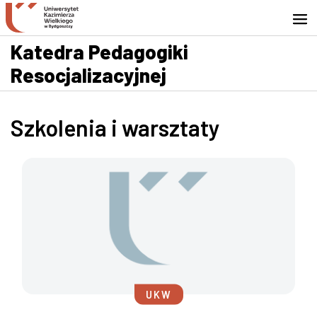
Przejdź do wyszukiwarki
Przejdź do treści
Przejdź do stopki - Kontakt
Katedra Pedagogiki
Resocjalizacyjnej
Szkolenia i warsztaty
UKW