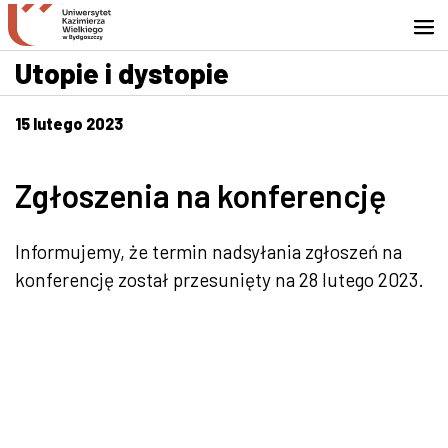
Przejdź do wyszukiwarki
Przejdź do treści
Przejdź do stopki - Kontakt
Utopie i dystopie
15 lutego 2023
Zgłoszenia na konferencję
Informujemy, że termin nadsyłania zgłoszeń na
konferencję został przesunięty na 28 lutego 2023.