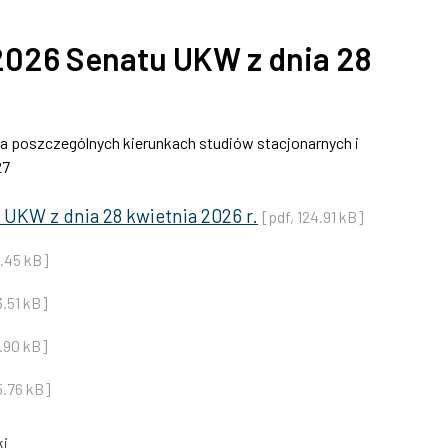
026 Senatu UKW z dnia 28
na poszczególnych kierunkach studiów stacjonarnych i
27
UKW z dnia 28 kwietnia 2026 r.
[pdf, 124.91 kB]
3.45 kB]
3.51 kB]
1.90 kB]
5.76 kB]
i