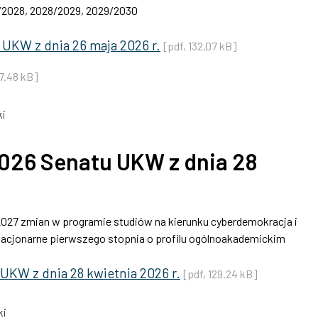
/2028, 2028/2029, 2029/2030
UKW z dnia 26 maja 2026 r.
[pdf, 132.07 kB]
87.48 kB]
i
026 Senatu UKW z dnia 28
/2027 zmian w programie studiów na kierunku cyberdemokracja i
stacjonarne pierwszego stopnia o profilu ogólnoakademickim
KW z dnia 28 kwietnia 2026 r.
[pdf, 129.24 kB]
ki