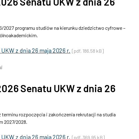
026 Senatu UKW z dnia 26
6/2027 programu studiów na kierunku dziedzictwo cyfrowe –
ogólnoakademickim.
UKW z dnia 26 maja 2026 r.
[pdf, 186.58 kB]
i
026 Senatu UKW z dnia 26
terminu rozpoczęcia i zakończenia rekrutacji na studia
im 2027/2028.
UKW z dnia 26 maja 2026 r.
[pdf, 369.95 kB]