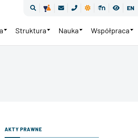
Wyszukiwarka
Kultura równości
Poczta
Kontakt
Pogoda
Moodle
Wersja
EN
a
Struktura
Nauka
Współpraca
AKTY PRAWNE