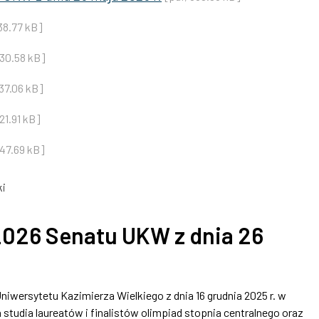
38.77 kB]
 30.58 kB]
37.06 kB]
21.91 kB]
 47.69 kB]
i
026 Senatu UKW z dnia 26
wersytetu Kazimierza Wielkiego z dnia 16 grudnia 2025 r. w
tudia laureatów i finalistów olimpiad stopnia centralnego oraz