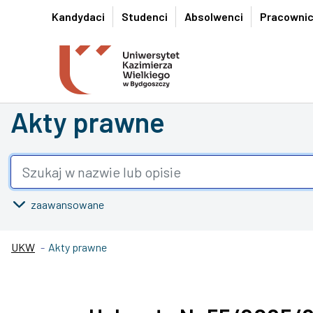
Przejdź do wyszukiwarki
Przejdź do treści
Przejdź do stopki - Kontakt
Kandydaci
Studenci
Absolwenci
Pracowni
Akty prawne
zaawansowane
UKW
Akty prawne