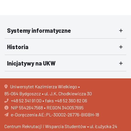
Systemy informatyczne
Historia
Inicjatywy na UKW
Uniwersytet Kazimierza Wielkiego •
85-064 Bydgoszcz • ul. J.K. Chodkiewicza 30
+48 52 341 91 00
•
faks +48 52 360 82 06
NIP 5542647568 • REGON 340057695
e-Doręczenia AE:PL-30002-26776-BIGBH-18
Centrum Rekrutacji i Wsparcia Studentów •
ul. Łużycka 24