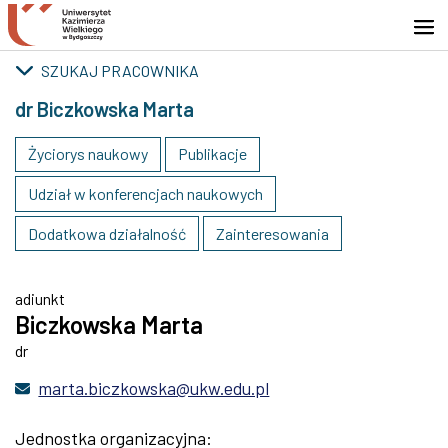
Przejdź do wyszukiwarki
Przejdź do treści
Przejdź do stopki - Kontakt
SZUKAJ PRACOWNIKA
dr Biczkowska Marta
Życiorys naukowy
Publikacje
Udział w konferencjach naukowych
Dodatkowa działalność
Zainteresowania
adiunkt
Biczkowska Marta
dr
marta.biczkowska@ukw.edu.pl
Jednostka organizacyjna: