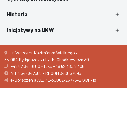
Historia
Inicjatywy na UKW
Uniwersytet Kazimierza Wielkiego •
85-064 Bydgoszcz • ul. J.K. Chodkiewicza 30
+48 52 341 91 00
•
faks +48 52 360 82 06
NIP 5542647568 • REGON 340057695
e-Doręczenia AE:PL-30002-26776-BIGBH-18
Centrum Rekrutacji i Wsparcia Studentów •
ul. Łużycka 24
+48 52 389 28 11
502 593 516
Deklaracja dostępności