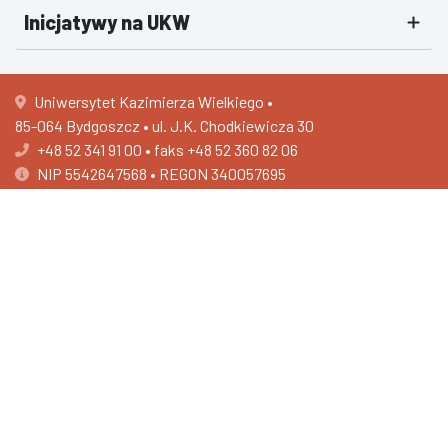
Inicjatywy na UKW
Uniwersytet Kazimierza Wielkiego •
85-064 Bydgoszcz • ul. J.K. Chodkiewicza 30
+48 52 341 91 00
•
faks +48 52 360 82 06
NIP 5542647568 • REGON 340057695
e-Doręczenia AE:PL-30002-26776-BIGBH-18
Centrum Rekrutacji i Wsparcia Studentów •
ul. Łużycka 24
+48 52 389 28 11
502 593 516
Deklaracja dostępności
O nas - tekst łatwy do przeczytania (ETR)
Ochrona danych osobowych
Stroną administruje: