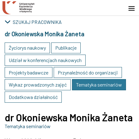
Przejdź do wyszukiwarki
Przejdź do treści
Przejdź do stopki - Kontakt
SZUKAJ PRACOWNIKA
dr Okoniewska Monika Żaneta
Życiorys naukowy
Publikacje
Udział w konferencjach naukowych
Projekty badawcze
Przynależność do organizacji
Wykaz prowadzonych zajęć
Tematyka seminariów
Dodatkowa działalność
dr Okoniewska Monika Żaneta
Tematyka seminariów