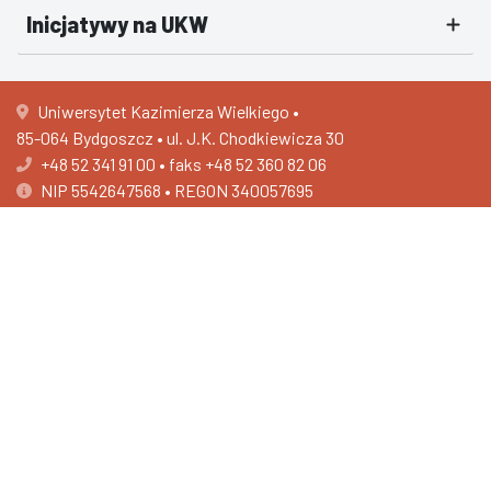
Inicjatywy na UKW
Uniwersytet Kazimierza Wielkiego •
85-064 Bydgoszcz • ul. J.K. Chodkiewicza 30
+48 52 341 91 00
•
faks +48 52 360 82 06
NIP 5542647568 • REGON 340057695
e-Doręczenia AE:PL-30002-26776-BIGBH-18
Centrum Rekrutacji i Wsparcia Studentów •
ul. Łużycka 24
+48 52 389 28 11
502 593 516
Deklaracja dostępności
O nas - tekst łatwy do przeczytania (ETR)
Ochrona danych osobowych
Stroną administruje: