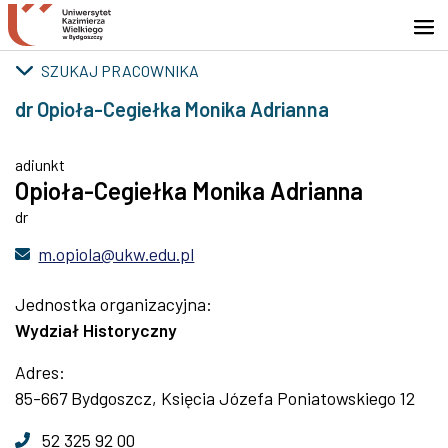
Przejdź do wyszukiwarki
Przejdź do treści
Przejdź do stopki - Kontakt
SZUKAJ PRACOWNIKA
dr Opioła-Cegiełka Monika Adrianna
adiunkt
Opioła-Cegiełka Monika Adrianna
dr
m.opiola@ukw.edu.pl
Jednostka organizacyjna:
Wydział Historyczny
Adres:
85-667 Bydgoszcz, Księcia Józefa Poniatowskiego 12
52 325 92 00