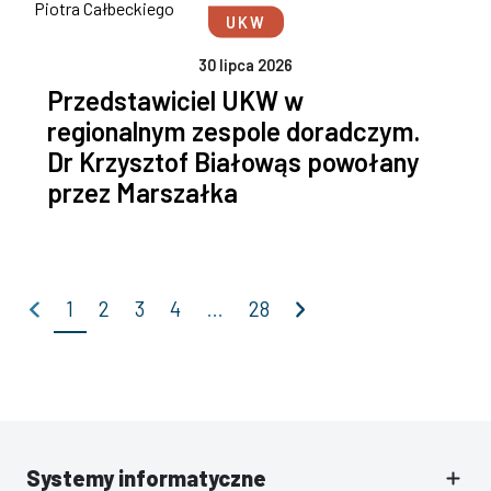
UKW
30 lipca 2026
Przedstawiciel UKW w
regionalnym zespole doradczym.
Dr Krzysztof Białowąs powołany
przez Marszałka
Poprzednia
Następna
1
2
3
4
…
28
Systemy informatyczne