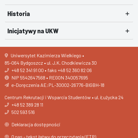
Historia
Inicjatywy na UKW
Uniwersytet Kazimierza Wielkiego •
85-064 Bydgoszcz • ul. J.K. Chodkiewicza 30
+48 52 341 91 00
•
faks +48 52 360 82 06
NIP 5542647568 • REGON 340057695
e-Doręczenia AE:PL-30002-26776-BIGBH-18
Centrum Rekrutacji i Wsparcia Studentów •
ul. Łużycka 24
+48 52 389 28 11
502 593 516
Deklaracja dostępności
O nas - tekst łatwy do przeczytania (ETR)