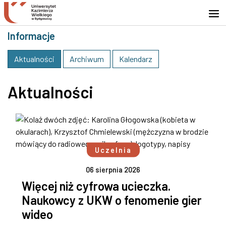
Przejdź do wyszukiwarki
Przejdź do treści
Przejdź do stopki - Kontakt
Informacje
Aktualności
Archiwum
Kalendarz
Aktualności
Uczelnia
06 sierpnia 2026
Więcej niż cyfrowa ucieczka.
Naukowcy z UKW o fenomenie gier
wideo