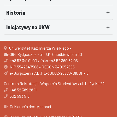
Historia
Inicjatywy na UKW
Uniwersytet Kazimierza Wielkiego •
85-064 Bydgoszcz • ul. J.K. Chodkiewicza 30
+48 52 341 91 00
•
faks +48 52 360 82 06
NIP 5542647568 • REGON 340057695
e-Doręczenia AE:PL-30002-26776-BIGBH-18
Centrum Rekrutacji i Wsparcia Studentów •
ul. Łużycka 24
+48 52 389 28 11
502 593 516
Deklaracja dostępności
O nas - tekst łatwy do przeczytania (ETR)