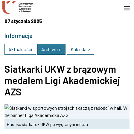
Przejdź do wyszukiwarki
Przejdź do treści
Przejdź do stopki - Kontakt
07 stycznia 2025
Informacje
Aktualności
Archiwum
Kalendarz
Siatkarki UKW z brązowym
medalem Ligi Akademickiej
AZS
Radość siatkarek UKW po wygranym meczu