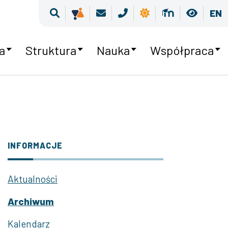
Wyszukiwarka
Kultura równości
Poczta
Kontakt
Pogoda
Moodle
Wersja
EN
a
Struktura
Nauka
Współpraca
INFORMACJE
Aktualności
Archiwum
Kalendarz