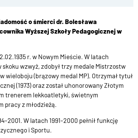
iadomość o śmierci dr. Bolesława
acownika Wyższej Szkoły Pedagogicznej w
12.02.1935 r. w Nowym Mieście. W latach
w skoku wzwyż, zdobył trzy medale Mistrzostw
 w wieloboju (brązowy medal MP). Otrzymał tytuł
cznej (1973) oraz został uhonorowany Złotym
ym trenerem lekkoatletyki, świetnym
 pracy z młodzieżą.
4-2001. W latach 1991-2000 pełnił funkcję
zycznego i Sportu.