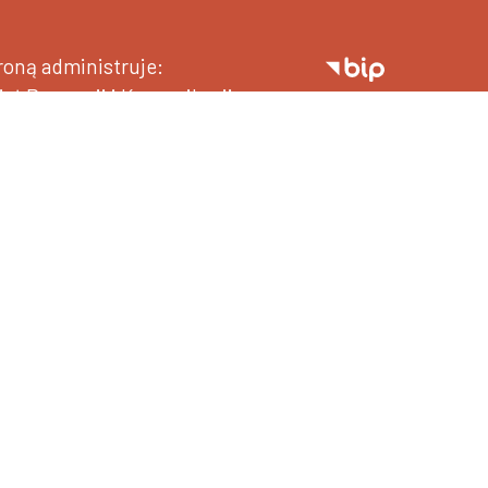
roną administruje:
iał Promocji i Komunikacji
+48 52 34 19 177
/
+48 52 34 19 179
promocja.ukw.edu.pl