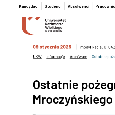
Przejdź do wyszukiwarki
Przejdź do treści
Przejdź do stopki - Kontakt
Kandydaci
Studenci
Absolwenci
Pracowni
09 stycznia 2025
modyfikacja: 01.04
UKW
Informacje
Archiwum
Ostatnie poż
Ostatnie pożeg
Mroczyńskiego