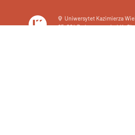
Uniwersytet Kazimierza Wiel
85-064 Bydgoszcz • ul. J.K. C
+48 52 341 91 00
•
faks +48 5
NIP 5542647568 • REGON 3
e-Doręczenia AE:PL-30002
Centrum Rekrutacji i Wsparci
+48 52 389 28 11
502 593 516
Deklaracja dostępności
O nas - tekst łatwy do przec
Ochrona danych osobowych